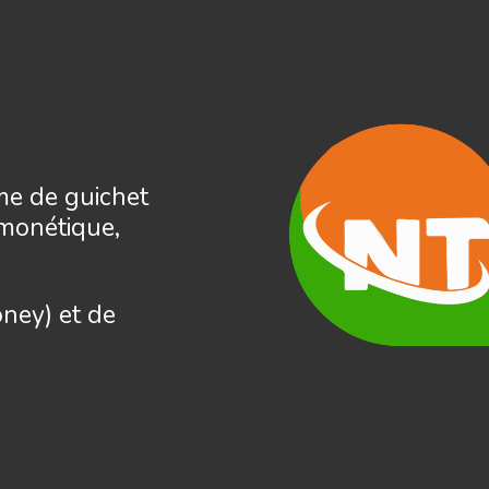
me de guichet
 monétique,
ney) et de